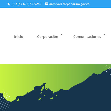
PBX (57 602)7309282
archivo@corponarino.gov.co
Inicio
Corporación
Comunicaciones