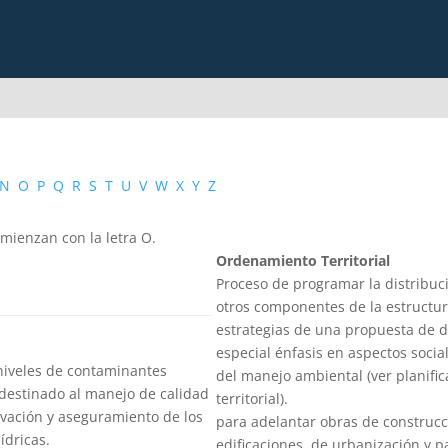
N
O
P
Q
R
S
T
U
V
W
X
Y
Z
mienzan con la letra O.
Ordenamiento Territorial
Proceso de programar la distribució
otros componentes de la estructur
estrategias de una propuesta de des
especial énfasis en aspectos socia
 niveles de contaminantes
del manejo ambiental (ver planific
destinado al manejo de calidad
territorial).
rvación y aseguramiento de los
para adelantar obras de construcc
ídricas.
edificaciones, de urbanización y 