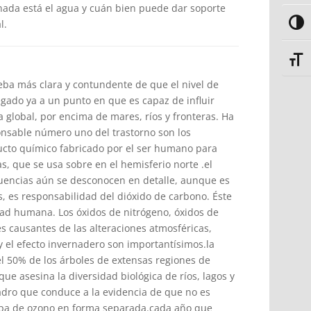
nada está el agua y cuán bien puede dar soporte
l.
Alter
Alter
ueba más clara y contundente de que el nivel de
egado ya a un punto en que es capaz de influir
 global, por encima de mares, ríos y fronteras. Ha
sable número uno del trastorno son los
ducto químico fabricado por el ser humano para
as, que se usa sobre en el hemisferio norte .el
uencias aún se desconocen en detalle, aunque es
s, es responsabilidad del dióxido de carbono. Éste
idad humana. Los óxidos de nitrógeno, óxidos de
es causantes de las alteraciones atmosféricas,
y el efecto invernadero son importantísimos.la
el 50% de los árboles de extensas regiones de
que asesina la diversidad biológica de ríos, lagos y
adro que conduce a la evidencia de que no es
 capa de ozono en forma separada.cada año que