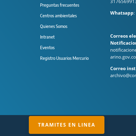
317656991
Preguntas frecuentes
Whatsapp
:
Centros ambientales
Quienes Somos
Correos ele
Intranet
Notificacio
Eventos
notificacio
arino.gov.co
Registro Usuarios Mercurio
Correo inst
archivo@cor
TRAMITES EN LINEA