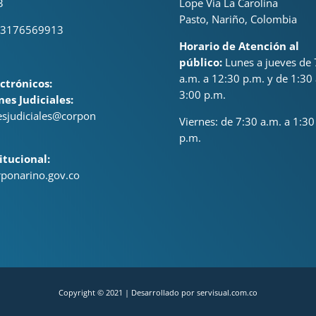
3
Lope Via La Carolina
Pasto, Nariño, Colombia
 3176569913
Horario de Atención al
público:
Lunes a jueves de 
a.m. a 12:30 p.m. y de 1:30 
ctrónicos:
3:00 p.m.
nes Judiciales:
nesjudiciales@corpon
Viernes: de
7:30 a.m. a 1:30
p.m.
itucional:
ponarino.gov.co
Copyright © 2021 | Desarrollado por servisual.com.co