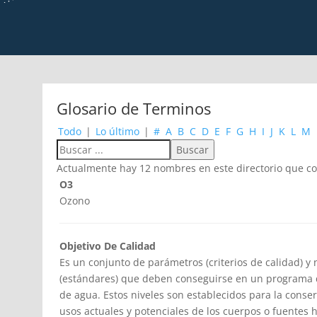
Glosario de Terminos
Todo
|
Lo último
|
#
A
B
C
D
E
F
G
H
I
J
K
L
M
Actualmente hay 12 nombres en este directorio que co
O3
Ozono
Objetivo De Calidad
Es un conjunto de parámetros (criterios de calidad) y
(estándares) que deben conseguirse en un programa 
de agua. Estos niveles son establecidos para la conse
usos actuales y potenciales de los cuerpos o fuentes h