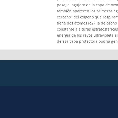
pasa, el agujero de la capa de ozo
también aparecen los primeros agu
cercano" del oxígeno que respiram
tiene dos átomos (o2), la de ozono 
constante a alturas estratosféric
energía de los rayos ultravioleta.
de esa capa protectora podría gene