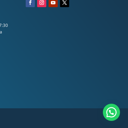
7:30
a