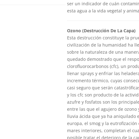
ser un indicador de cuán contami
esta agua a la vida vegetal y anima
Ozono (Destrucción De La Capa)
Esta destrucción constituye la pr
civilización de la humanidad ha ll
sobre la naturaleza de una manera
quedado demostrado que el respon
clorofluorocarbonos (cfc), un pro
llenar sprays y enfriar las helader
incremento térmico, cuyas consec
casi seguro que serán catastrófica
y los cfc son producto de la activ
azufre y fosfatos son los principal
entre las que el agujero de ozono 
lluvia ácida que ya ha aniquilado 
europa, el smog y la eutrofización 
mares interiores, completan el cu
posible tratar el deterioro de la