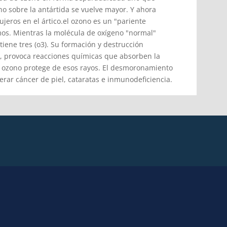
no sobre la antártida se vuelve mayor. Y ahora
jeros en el ártico.el ozono es un "pariente
os. Mientras la molécula de oxígeno "normal"
tiene tres (o3). Su formación y destrucción
as, provoca reacciones químicas que absorben la
el ozono protege de esos rayos. El desmoronamiento
rar cáncer de piel, cataratas e inmunodeficiencia.