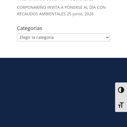
CORPONARIÑO INVITA A PONERSE AL DÍA CON
RECAUDOS AMBIENTALES
25 junio, 2026
Categorías
Alter
Alter