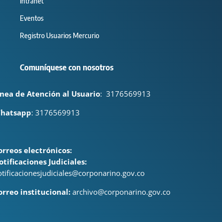
Intranet
Eventos
Registro Usuarios Mercurio
Comuníquese con nosotros
ínea de Atención al Usuario
:
3176569913
hatsapp
: 3176569913
orreos electrónicos:
otificaciones Judiciales:
otificacionesjudiciales@corponarino.gov.co
orreo institucional:
archivo@corponarino.gov.co