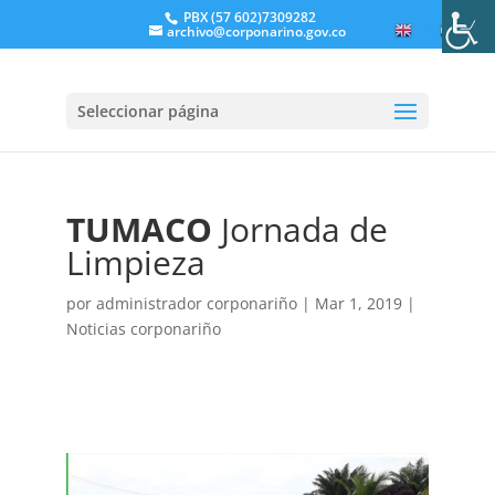
PBX (57 602)7309282
archivo@corponarino.gov.co
EN
ES
Seleccionar página
TUMACO
Jornada de
Limpieza
por
administrador corponariño
|
Mar 1, 2019
|
Noticias corponariño