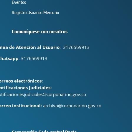
Eventos
Registro Usuarios Mercurio
Comuníquese con nosotros
ínea de Atención al Usuario
:
3176569913
hatsapp
: 3176569913
orreos electrónicos:
otificaciones Judiciales:
otificacionesjudiciales@corponarino.gov.co
orreo institucional:
archivo@corponarino.gov.co