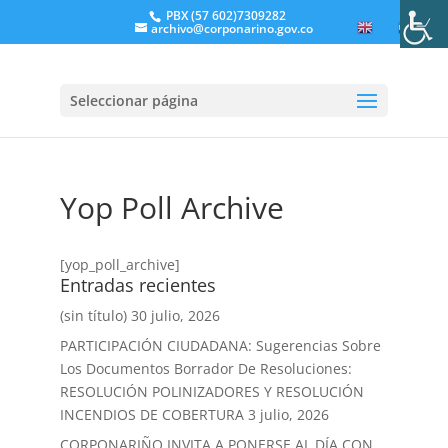
PBX (57 602)7309282
archivo@corponarino.gov.co
EN
ES
Seleccionar página
Yop Poll Archive
[yop_poll_archive]
Entradas recientes
(sin título)
30 julio, 2026
PARTICIPACIÓN CIUDADANA: Sugerencias Sobre
Los Documentos Borrador De Resoluciones:
RESOLUCIÓN POLINIZADORES Y RESOLUCIÓN
INCENDIOS DE COBERTURA
3 julio, 2026
CORPONARIÑO INVITA A PONERSE AL DÍA CON