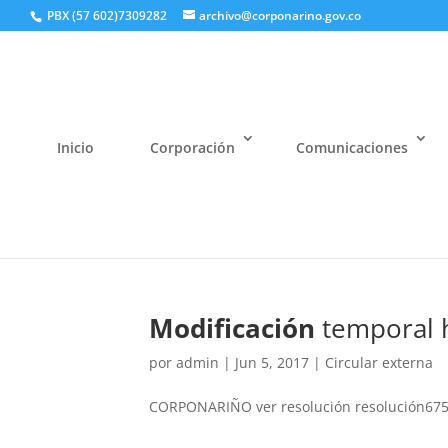
PBX (57 602)7309282
archivo@corponarino.gov.co
Inicio
Corporación
Comunicaciones
Modificación
temporal h
por
admin
|
Jun 5, 2017
|
Circular externa
CORPONARIÑO ver resolución resolución67