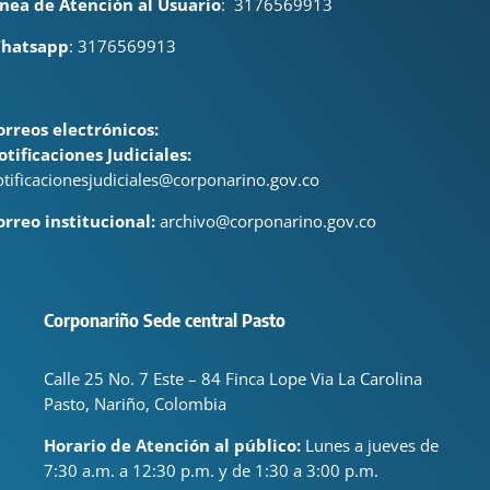
ínea de Atención al Usuario
:
3176569913
hatsapp
: 3176569913
orreos electrónicos:
otificaciones Judiciales:
otificacionesjudiciales@corponarino.gov.co
orreo institucional:
archivo@corponarino.gov.co
Corponariño Sede central Pasto
Calle 25 No. 7 Este – 84 Finca Lope Via La Carolina
Pasto, Nariño, Colombia
Horario de Atención al público:
Lunes a jueves de
7:30 a.m. a 12:30 p.m. y de 1:30 a 3:00 p.m.