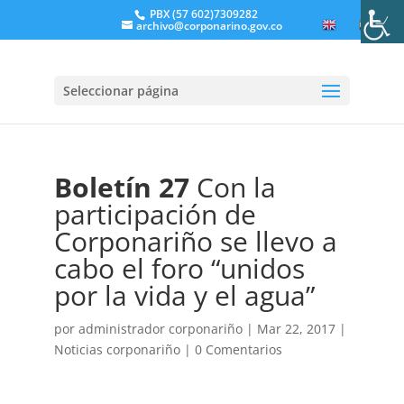
PBX (57 602)7309282
archivo@corponarino.gov.co
EN
ES
Seleccionar página
Boletín 27
Con la
participación de
Corponariño se llevo a
cabo el foro “unidos
por la vida y el agua”
por
administrador corponariño
|
Mar 22, 2017
|
Noticias corponariño
|
0 Comentarios