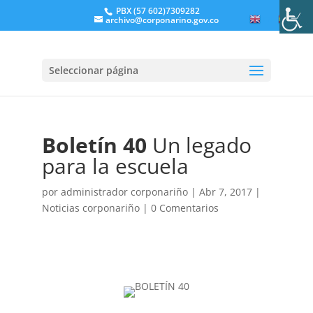
PBX (57 602)7309282
archivo@corponarino.gov.co
EN
ES
Seleccionar página
Boletín 40
Un legado
para la escuela
por
administrador corponariño
|
Abr 7, 2017
|
Noticias corponariño
|
0 Comentarios