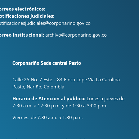
orreos electrónicos:
otificaciones Judiciales:
otificacionesjudiciales@corponarino.gov.co
orreo institucional:
archivo@corponarino.gov.co
Corponariño Sede central Pasto
Calle 25 No. 7 Este – 84 Finca Lope Via La Carolina
Pasto, Nariño, Colombia
Horario de Atención al público:
Lunes a jueves de
7:30 a.m. a 12:30 p.m. y de 1:30 a 3:00 p.m.
Viernes: de
7:30 a.m. a 1:30 p.m.