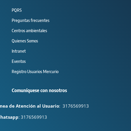
PQRS
Preguntas frecuentes
Centros ambientales
Quienes Somos
Intranet
Eventos
Registro Usuarios Mercurio
Comuníquese con nosotros
ínea de Atención al Usuario
:
3176569913
hatsapp
: 3176569913