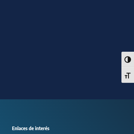
Alter
Alter
Enlaces de interés