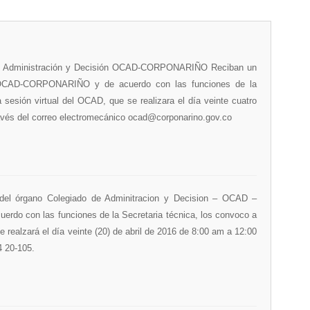
o de Administración y Decisión OCAD-CORPONARIÑO Reciban un
de OCAD-CORPONARIÑO y de acuerdo con las funciones de la
a sesión virtual del OCAD, que se realizara el día veinte cuatro
ravés del correo electromecánico ocad@corponarino.gov.co
l del órgano Colegiado de Adminitracion y Decision – OCAD –
do con las funciones de la Secretaria técnica, los convoco a
e realzará el día veinte (20) de abril de 2016 de 8:00 am a 12:00
4 20-105.