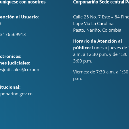
uníquese con nosotros
Corponariño Sede central P
ención al Usuario
:
Calle 25 No. 7 Este – 84 Fin
3
Lope Via La Carolina
Pasto, Nariño, Colombia
 3176569913
Horario de Atención al
público:
Lunes a jueves de 
a.m. a 12:30 p.m. y de 1:30 
ctrónicos:
3:00 p.m.
nes Judiciales:
nesjudiciales@corpon
Viernes: de
7:30 a.m. a 1:30
p.m.
itucional:
ponarino.gov.co