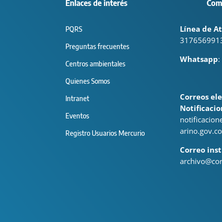
Enlaces de interés
Com
Línea de At
PQRS
317656991
Preguntas frecuentes
Whatsapp
:
Centros ambientales
Quienes Somos
Correos ele
Intranet
Notificacio
Eventos
notificacio
arino.gov.co
Registro Usuarios Mercurio
Correo inst
archivo@cor