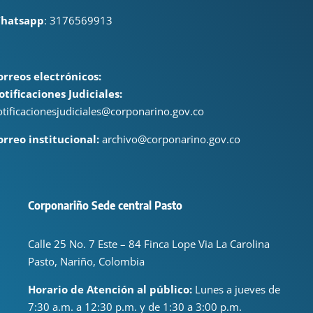
hatsapp
: 3176569913
orreos electrónicos:
otificaciones Judiciales:
otificacionesjudiciales@corponarino.gov.co
orreo institucional:
archivo@corponarino.gov.co
Corponariño Sede central Pasto
Calle 25 No. 7 Este – 84 Finca Lope Via La Carolina
Pasto, Nariño, Colombia
Horario de Atención al público:
Lunes a jueves de
7:30 a.m. a 12:30 p.m. y de 1:30 a 3:00 p.m.