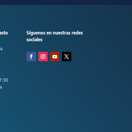
asto
Síguenos en nuestras redes
sociales
ca
7:30
a