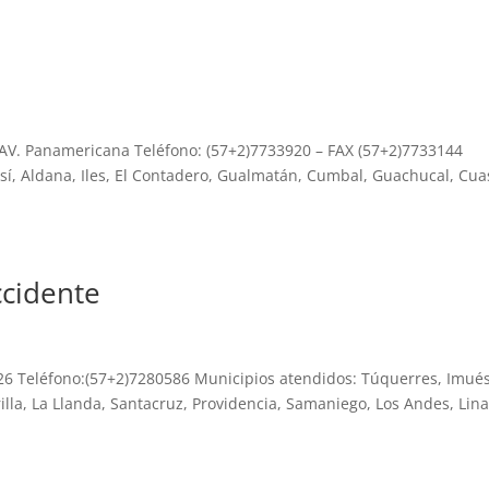
5 AV. Panamericana Teléfono: (57+2)7733920 – FAX (57+2)7733144
tosí, Aldana, Iles, El Contadero, Gualmatán, Cumbal, Guachucal, Cu
ccidente
 26 Teléfono:(57+2)7280586 Municipios atendidos: Túquerres, Imués
lla, La Llanda, Santacruz, Providencia, Samaniego, Los Andes, Linar