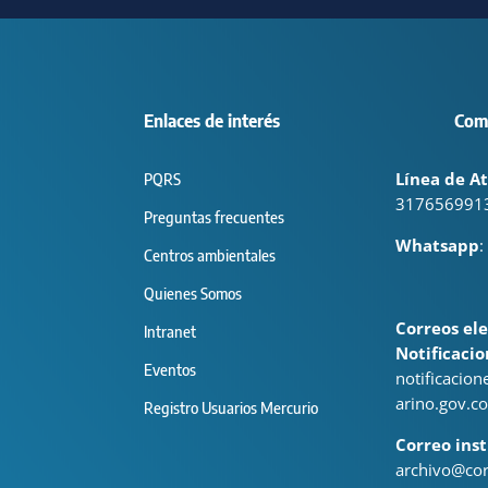
Enlaces de interés
Com
Línea de At
PQRS
317656991
Preguntas frecuentes
Whatsapp
:
Centros ambientales
Quienes Somos
Correos ele
Intranet
Notificacio
Eventos
notificacio
arino.gov.co
Registro Usuarios Mercurio
Correo inst
archivo@cor