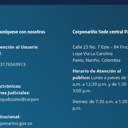
uníquese con nosotros
Corponariño Sede central P
ención al Usuario
:
Calle 25 No. 7 Este – 84 Fin
3
Lope Via La Carolina
Pasto, Nariño, Colombia
 3176569913
Horario de Atención al
público:
Lunes a jueves de 
a.m. a 12:30 p.m. y de 1:30 
ctrónicos:
3:00 p.m.
nes Judiciales:
nesjudiciales@corpon
Viernes: de
7:30 a.m. a 1:30
p.m.
itucional:
ponarino.gov.co