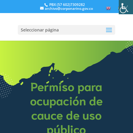
PBX (57 602)7309282
archivo@corponarino.gov.co
EN
ES
Seleccionar página
Permiso para
ocupación de
cauce de uso
público