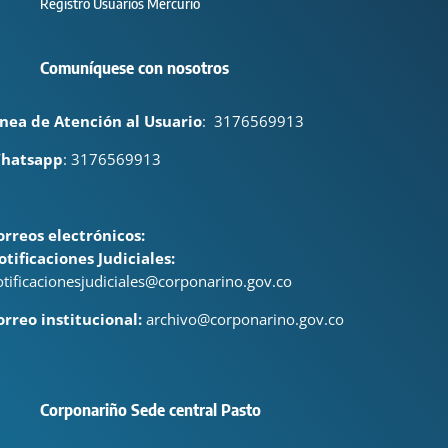
Registro Usuarios Mercurio
Comuníquese con nosotros
ínea de Atención al Usuario
:
3176569913
hatsapp
: 3176569913
orreos electrónicos:
otificaciones Judiciales:
otificacionesjudiciales@corponarino.gov.co
orreo institucional:
archivo@corponarino.gov.co
Corponariño Sede central Pasto