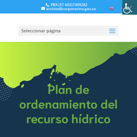
PBX (57 602)7309282
archivo@corponarino.gov.co
EN
ES
Seleccionar página
Plan de
ordenamiento del
recurso hídrico