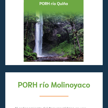
PORH río Molinoyaco