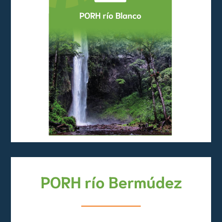
PORH río Bermúdez