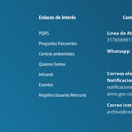
Enlaces de interés
Com
Línea de At
PQRS
317656991
Preguntas frecuentes
Whatsapp
:
Centros ambientales
Quienes Somos
Correos ele
Intranet
Notificacio
Eventos
notificacio
arino.gov.co
Registro Usuarios Mercurio
Correo inst
archivo@cor