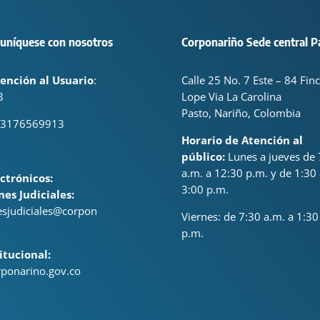
uníquese con nosotros
Corponariño Sede central P
ención al Usuario
:
Calle 25 No. 7 Este – 84 Fin
3
Lope Via La Carolina
Pasto, Nariño, Colombia
 3176569913
Horario de Atención al
público:
Lunes a jueves de 
a.m. a 12:30 p.m. y de 1:30 
ctrónicos:
3:00 p.m.
nes Judiciales:
nesjudiciales@corpon
Viernes: de
7:30 a.m. a 1:30
p.m.
itucional:
ponarino.gov.co