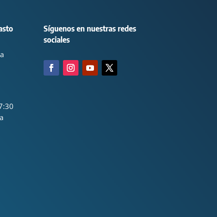
asto
Síguenos en nuestras redes
sociales
ca
7:30
a