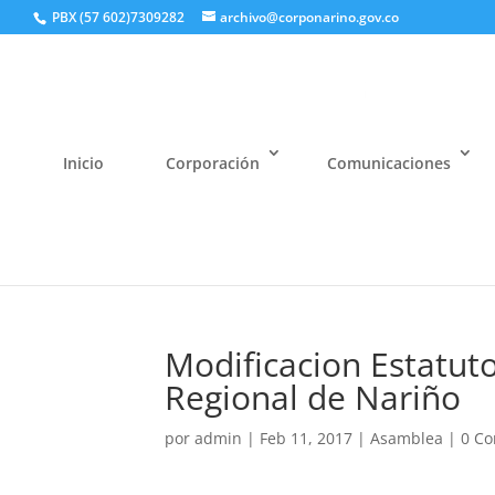
PBX (57 602)7309282
archivo@corponarino.gov.co
Inicio
Corporación
Comunicaciones
Modificacion Estatut
Regional de Nariño
por
admin
|
Feb 11, 2017
|
Asamblea
|
0 Co