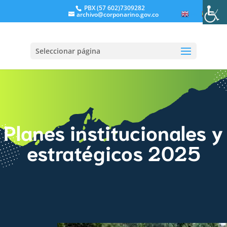
PBX (57 602)7309282
archivo@corponarino.gov.co
EN
ES
Seleccionar página
Planes institucionales y
estratégicos 2025